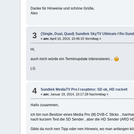
Danke für Hinweise und schöne Grüße,
Alex
3
{Single, Dual, Quad} Sundtek SkyTV Ultimate
/
Re:Sund
«
am:
April 10, 2014, 10:46:15 Vormittag »
Hi,
auch mich würde ein Terminupdate interessieren...
LG
4
Sundtek MediaTV Pro
/
raspbmx: SD ok, HD ruckelt
«
am:
Januar 19, 2014, 10:17:28 Nachmittag »
Hallo zusammen,
ich bin nun Besitzer eines Media Pro (III) DVB-C Sticks ...ha
nach kurzem Test die SD Sender , aber die HD Sender (ARD HD, 
Gibts da noch nen Tipp oder nen Hinweis, wo man anfangen k