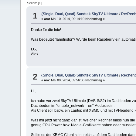
Seiten: [
1
]
1
{Single, Dual, Quad} Sundtek SkyTV Ultimate
/
Re:Rech
«
am:
Mai 10, 2014, 09:14:10 Nachmittag »
Danke für die Info!
Was bedeutet "langfristig"? Würde beim Raspberry ein automa
LG,
Alex
2
{Single, Dual, Quad} Sundtek SkyTV Ultimate
/
Rechenp
«
am:
Mai 09, 2014, 09:56:36 Nachmittag »
Hi,
ich habe vor zwei SkyTV Ultimate (DVB-S/S2) im Dachboden zu i
Dachboden im "enable_network = on" Modus sein.
Als Client soll bspw. ein Laptop mit XBMC und mit TVHeadend 
Was mir jetzt nicht ganz klar ist: Welcher Rechner muss nun 
genug CPU Power bzw. Nvidia-Grafikkarte haben oder muss let
Sollte es der XBMC Client sein, reicht auf dem Dachboden dan