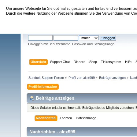
Um unsere Webseite für Sie optimal zu gestalten und fortlaufend verbessern 
Sundtek Support Forum
Durch die weitere Nutzung der Webseite stimmen Sie der Verwendung von Cook
Willkommen
Gast
. Bitte
einloggen
oder
registrieren
.
Einloggen mit Benutzername, Passwort und Sitzungslänge
Übersicht
Support Chat
Discord
Shop
Ticketsystem
Hilfe
Sundtek Support Forum
»
Profil von alex999
»
Beiträge anzeigen
»
Nach
Profil-Information
Beiträge anzeigen
Diese Sektion erlaubt es ihnen alle Beiträge dieses Mitglieds zu sehen
Nachrichten
Themen
Dateianhänge
Nachrichten - alex999