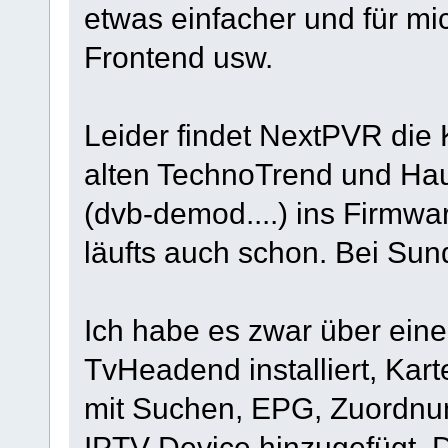
etwas einfacher und für mi
Frontend usw.
Leider findet NextPVR die K
alten TechnoTrend und Hau
(dvb-demod....) ins Firmwa
läufts auch schon. Bei Sund
Ich habe es zwar über ein
TvHeadend installiert, Kar
mit Suchen, EPG, Zuordnu
IPTV Device hinzugefügt. D