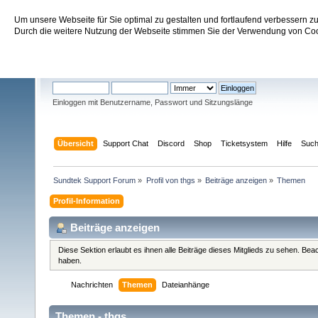
Um unsere Webseite für Sie optimal zu gestalten und fortlaufend verbessern 
Sundtek Support Forum
Durch die weitere Nutzung der Webseite stimmen Sie der Verwendung von Cook
Willkommen
Gast
. Bitte
einloggen
oder
registrieren
.
Einloggen mit Benutzername, Passwort und Sitzungslänge
Übersicht
Support Chat
Discord
Shop
Ticketsystem
Hilfe
Suc
Sundtek Support Forum
»
Profil von thgs
»
Beiträge anzeigen
»
Themen
Profil-Information
Beiträge anzeigen
Diese Sektion erlaubt es ihnen alle Beiträge dieses Mitglieds zu sehen. Be
haben.
Nachrichten
Themen
Dateianhänge
Themen - thgs