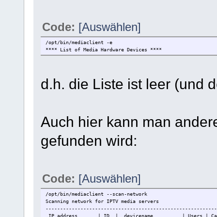
Code:
[Auswählen]
/opt/bin/mediaclient -e
**** List of Media Hardware Devices ****
d.h. die Liste ist leer (und
Auch hier kann man anderer
gefunden wird:
Code:
[Auswählen]
/opt/bin/mediaclient --scan-network
Scanning network for IPTV media servers
-----------------------------------------------------------
IP address | ID | devicename | Users | Capabi