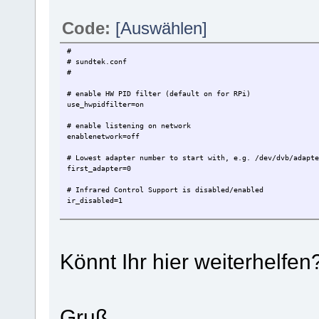
Code:
[Auswählen]
#
# sundtek.conf
#
# enable HW PID filter (default on for RPi)
use_hwpidfilter=on
# enable listening on network
enablenetwork=off
# Lowest adapter number to start with, e.g. /dev/dvb/adapte
first_adapter=0
# Infrared Control Support is disabled/enabled
ir_disabled=1
# trigger device_attach only once if more devices is used
# bulk_notification=on
Könnt Ihr hier weiterhelfe
# Get adapter serial number with mediaclient -e
# or look into file adapter_serial_number.txt
#[SERIALNUMBER]
# Choose initial DVB mode for hybrid DVB-T/DVB-C devices on
# initial_dvb_mode=[DVBC|DVBT]
# default mode is DVB-C, we must set it to DVB-T if needed
Gruß,
#initial_dvb_mode=DVBT