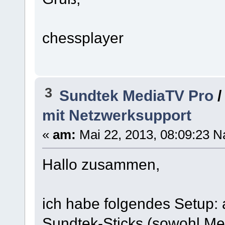
[U110714141021]
initial_dvb_mode=DVBC
chessplayer
#[NETWORK]
#device=192.168.1.1:0
#device=192.168.1.1:1
3
Sundtek MediaTV Pro
mit Netzwerksupport
«
am:
Mai 22, 2013, 08:09:23 N
Hallo zusammen,
ich habe folgendes Setup:
Sundtek-Sticks (sowohl Med