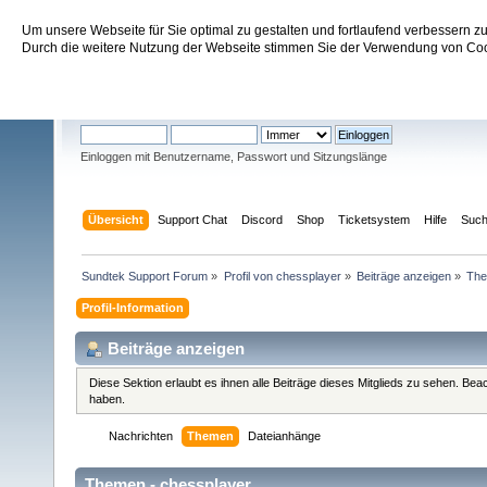
Um unsere Webseite für Sie optimal zu gestalten und fortlaufend verbessern 
Sundtek Support Forum
Durch die weitere Nutzung der Webseite stimmen Sie der Verwendung von Cook
Willkommen
Gast
. Bitte
einloggen
oder
registrieren
.
Einloggen mit Benutzername, Passwort und Sitzungslänge
Übersicht
Support Chat
Discord
Shop
Ticketsystem
Hilfe
Suc
Sundtek Support Forum
»
Profil von chessplayer
»
Beiträge anzeigen
»
Th
Profil-Information
Beiträge anzeigen
Diese Sektion erlaubt es ihnen alle Beiträge dieses Mitglieds zu sehen. Be
haben.
Nachrichten
Themen
Dateianhänge
Themen - chessplayer