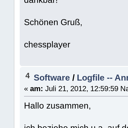
Schönen Gruß,
chessplayer
4
Software
/
Logfile -- A
«
am:
Juli 21, 2012, 12:59:59 N
Hallo zusammen,
ich beziehe mich u.a. auf d