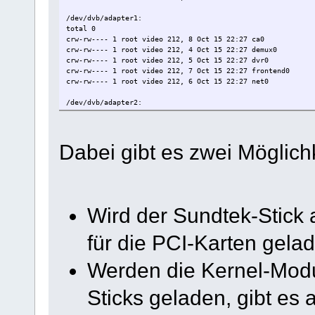
/dev/dvb/adapter1:
total 0
crw-rw---- 1 root video 212, 8 Oct 15 22:27 ca0
crw-rw---- 1 root video 212, 4 Oct 15 22:27 demux0
crw-rw---- 1 root video 212, 5 Oct 15 22:27 dvr0
crw-rw---- 1 root video 212, 7 Oct 15 22:27 frontend0
crw-rw---- 1 root video 212, 6 Oct 15 22:27 net0
/dev/dvb/adapter2:
total 0
crwxrwxrwx 1 root root 212, 1 Oct 15 22:28 demux0
crwxrwxrwx 1 root root 212, 2 Oct 15 22:28 dvr0
Dabei gibt es zwei Möglich
crwxrwxrwx 1 root root 212, 0 Oct 15 22:28 frontend0
Wird der Sundtek-Stick
für die PCI-Karten gelad
Werden die Kernel-Modu
Sticks geladen, gibt es