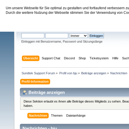
Um unsere Webseite für Sie optimal zu gestalten und fortlaufend verbessern 
Sundtek Support Forum
Durch die weitere Nutzung der Webseite stimmen Sie der Verwendung von Cook
Willkommen
Gast
. Bitte
einloggen
oder
registrieren
.
Einloggen mit Benutzername, Passwort und Sitzungslänge
Übersicht
Support Chat
Discord
Shop
Ticketsystem
Hilfe
Suc
Sundtek Support Forum
»
Profil von bju
»
Beiträge anzeigen
»
Nachrichten
Profil-Information
Beiträge anzeigen
Diese Sektion erlaubt es ihnen alle Beiträge dieses Mitglieds zu sehen. Be
haben.
Nachrichten
Themen
Dateianhänge
Nachrichten - bju