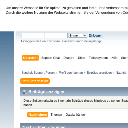
Um unsere Webseite für Sie optimal zu gestalten und fortlaufend verbessern 
Sundtek Support Forum
Durch die weitere Nutzung der Webseite stimmen Sie der Verwendung von Cook
Willkommen
Gast
. Bitte
einloggen
oder
registrieren
.
Einloggen mit Benutzername, Passwort und Sitzungslänge
Übersicht
Support Chat
Discord
Shop
Ticketsystem
Hilfe
Suc
Sundtek Support Forum
»
Profil von fuuman
»
Beiträge anzeigen
»
Nachric
Profil-Information
Beiträge anzeigen
Diese Sektion erlaubt es ihnen alle Beiträge dieses Mitglieds zu sehen. Be
haben.
Nachrichten
Themen
Dateianhänge
Nachrichten - fuuman