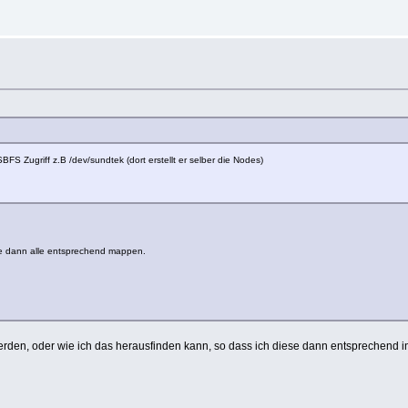
USBFS Zugriff z.B /dev/sundtek (dort erstellt er selber die Nodes)
ese dann alle entsprechend mappen.
erden, oder wie ich das herausfinden kann, so dass ich diese dann entsprechend