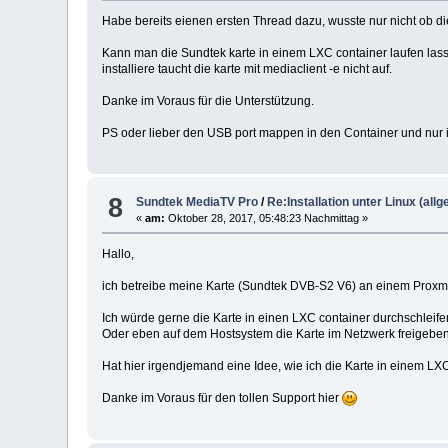
Habe bereits eienen ersten Thread dazu, wusste nur nicht ob die
Kann man die Sundtek karte in einem LXC container laufen lassen
installiere taucht die karte mit mediaclient -e nicht auf.
Danke im Voraus für die Unterstützung.
PS oder lieber den USB port mappen in den Container und nur i
8
Sundtek MediaTV Pro
/
Re:Installation unter Linux (all
«
am:
Oktober 28, 2017, 05:48:23 Nachmittag »
Hallo,
ich betreibe meine Karte (Sundtek DVB-S2 V6) an einem Proxmox
Ich würde gerne die Karte in einen LXC container durchschleife
Oder eben auf dem Hostsystem die Karte im Netzwerk freigeben
Hat hier irgendjemand eine Idee, wie ich die Karte in einem L
Danke im Voraus für den tollen Support hier