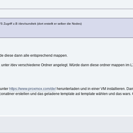
FS Zugriff z.B /dev/sundtek (dort erstellt er selber die Nodes)
ürde diese dann alle entsprechend mappen.
ja unter /dev verschiedene Ordner angelegt. Würde dann diese ordner mappen im LXC
 unter
https://www.proxmox.com/de/
herunterladen und in einer VM installieren. Dan
conatiner erstellen und das geladene template asl template wählen und das wars. 