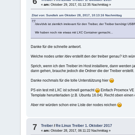
6
«
am:
Oktober 29, 2017, 01:12:35 Nachmittag »
Zitat von: Sundtek am Oktober 28, 2017, 10:13:16 Nachmittag
/dev/dvb ist ziemlich irrelevant für den Treiber, der Treiber benötigt USB
Wir haben noch nie etwas mit LXC Container gemacht...
Danke für die schnelle antwort.
Welche nodes unter /dev erstellt den der treiber genau? Ich w
Sprich, wenn ich den Treiber im Host installiere, dann werden 
dann gehen, brauche jedoch die Ordner die der Treiber erstellt.
Danke nochmals für die tolle Unterstützung hier
PS ein test mit LXC ist schnell gemacht
Einfach Proxmox VE
Template herunterladen (z.B. Ubuntu 16.04). Recht oben einen 
Aber mir würden schon eine Liste der nodes reichen
7
Treiber
/
Re:Linux Treiber 1. Oktober 2017
«
am:
Oktober 28, 2017, 06:11:22 Nachmittag »