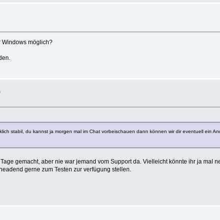
ter Windows möglich?
den.
)
klich stabil, du kannst ja morgen mal im Chat vorbeischauen dann können wir dir eventuell ein 
age gemacht, aber nie war jemand vom Support da. Vielleicht könnte ihr ja mal ne 
headend gerne zum Testen zur verfügung stellen.