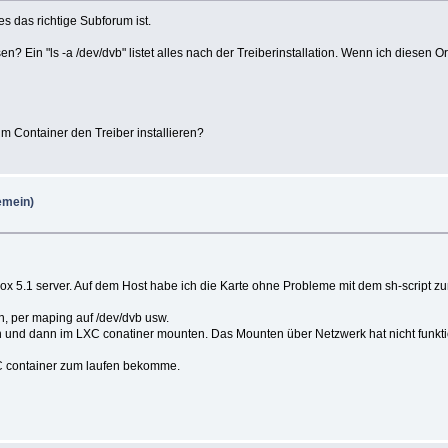
s das richtige Subforum ist.
? Ein "ls -a /dev/dvb" listet alles nach der Treiberinstallation. Wenn ich diesen
m Container den Treiber installieren?
gemein)
 5.1 server. Auf dem Host habe ich die Karte ohne Probleme mit dem sh-script zu
n, per maping auf /dev/dvb usw.
 und dann im LXC conatiner mounten. Das Mounten über Netzwerk hat nicht funktio
XC container zum laufen bekomme.