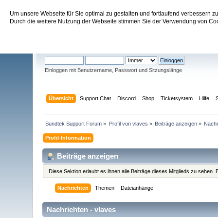
Um unsere Webseite für Sie optimal zu gestalten und fortlaufend verbessern 
Sundtek Support Forum
Durch die weitere Nutzung der Webseite stimmen Sie der Verwendung von Cook
Willkommen
Gast
. Bitte
einloggen
oder
registrieren
.
Einloggen mit Benutzername, Passwort und Sitzungslänge
Übersicht
Support Chat
Discord
Shop
Ticketsystem
Hilfe
Sundtek Support Forum
»
Profil von vlaves
»
Beiträge anzeigen
»
Nachr
Profil-Information
Beiträge anzeigen
Diese Sektion erlaubt es ihnen alle Beiträge dieses Mitglieds zu sehen
Nachrichten
Themen
Dateianhänge
Nachrichten - vlaves