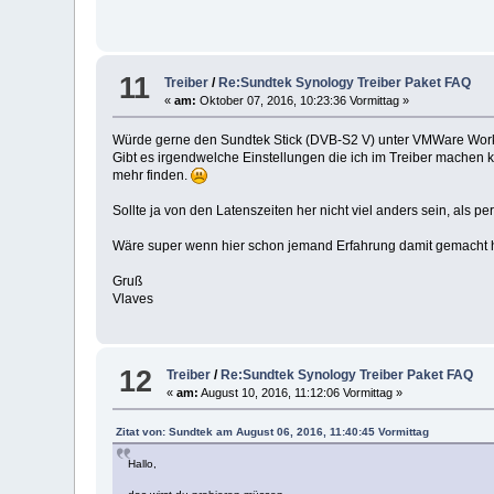
11
Treiber
/
Re:Sundtek Synology Treiber Paket FAQ
«
am:
Oktober 07, 2016, 10:23:36 Vormittag »
Würde gerne den Sundtek Stick (DVB-S2 V) unter VMWare Works
Gibt es irgendwelche Einstellungen die ich im Treiber machen ka
mehr finden.
Sollte ja von den Latenszeiten her nicht viel anders sein, als 
Wäre super wenn hier schon jemand Erfahrung damit gemacht h
Gruß
Vlaves
12
Treiber
/
Re:Sundtek Synology Treiber Paket FAQ
«
am:
August 10, 2016, 11:12:06 Vormittag »
Zitat von: Sundtek am August 06, 2016, 11:40:45 Vormittag
Hallo,