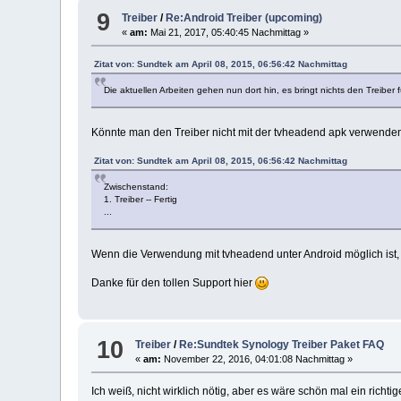
9
Treiber
/
Re:Android Treiber (upcoming)
«
am:
Mai 21, 2017, 05:40:45 Nachmittag »
Zitat von: Sundtek am April 08, 2015, 06:56:42 Nachmittag
Die aktuellen Arbeiten gehen nun dort hin, es bringt nichts den Treiber f
Könnte man den Treiber nicht mit der tvheadend apk verwenden 
Zitat von: Sundtek am April 08, 2015, 06:56:42 Nachmittag
Zwischenstand:
1. Treiber -- Fertig
...
Wenn die Verwendung mit tvheadend unter Android möglich ist, 
Danke für den tollen Support hier
10
Treiber
/
Re:Sundtek Synology Treiber Paket FAQ
«
am:
November 22, 2016, 04:01:08 Nachmittag »
Ich weiß, nicht wirklich nötig, aber es wäre schön mal ein richt