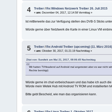
4
Treiber
/
Re:Windows Netzwerk Treiber 26. Juli 2015
«
am:
Dezember 04, 2017, 12:14:58 Vormittag »
Ist mittlerweile das zur Verfügung stellen des DVB-S Sticks un
Würde gerne über Netztwerk die Karte in einer Linux VM einbin
5
Treiber
/
Re:Android Treiber (upcoming) (11. März 2016
«
am:
Oktober 30, 2017, 01:21:19 Nachmittag »
Zitat von: Sundtek am Mai 21, 2017, 08:06:45 Nachmittag
Wir hatten TVHeadend auf Android mal angetestet aber es war nicht wir
Rechte benötigt)
Würde gerne im chat vorbeischauen und das habe ich auch die T
Würde mein Wetek Hub mit Android TV ROM und installierten tv
Bitte gebt Bescheid, wie man das organisieren kann.
Treiber
/
Re:Linux Treiber 1. Oktober 2017