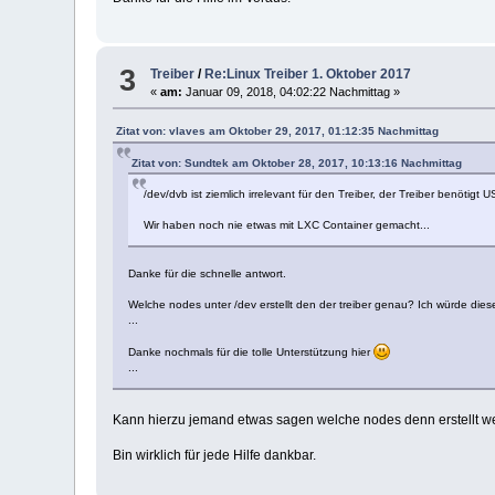
3
Treiber
/
Re:Linux Treiber 1. Oktober 2017
«
am:
Januar 09, 2018, 04:02:22 Nachmittag »
Zitat von: vlaves am Oktober 29, 2017, 01:12:35 Nachmittag
Zitat von: Sundtek am Oktober 28, 2017, 10:13:16 Nachmittag
/dev/dvb ist ziemlich irrelevant für den Treiber, der Treiber benötigt 
Wir haben noch nie etwas mit LXC Container gemacht...
Danke für die schnelle antwort.
Welche nodes unter /dev erstellt den der treiber genau? Ich würde di
...
Danke nochmals für die tolle Unterstützung hier
...
Kann hierzu jemand etwas sagen welche nodes denn erstellt w
Bin wirklich für jede Hilfe dankbar.