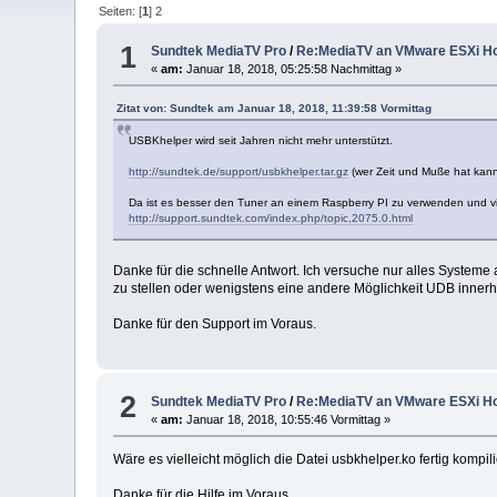
Seiten: [
1
]
2
1
Sundtek MediaTV Pro
/
Re:MediaTV an VMware ESXi Ho
«
am:
Januar 18, 2018, 05:25:58 Nachmittag »
Zitat von: Sundtek am Januar 18, 2018, 11:39:58 Vormittag
USBKhelper wird seit Jahren nicht mehr unterstützt.
http://sundtek.de/support/usbkhelper.tar.gz
(wer Zeit und Muße hat kann 
Da ist es besser den Tuner an einem Raspberry PI zu verwenden und vi
http://support.sundtek.com/index.php/topic,2075.0.html
Danke für die schnelle Antwort. Ich versuche nur alles Syste
zu stellen oder wenigstens eine andere Möglichkeit UDB inner
Danke für den Support im Voraus.
2
Sundtek MediaTV Pro
/
Re:MediaTV an VMware ESXi Ho
«
am:
Januar 18, 2018, 10:55:46 Vormittag »
Wäre es vielleicht möglich die Datei usbkhelper.ko fertig komp
Danke für die Hilfe im Voraus.