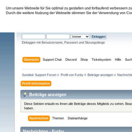
Um unsere Webseite für Sie optimal zu gestalten und fortlaufend verbessern 
Sundtek Support Forum
Durch die weitere Nutzung der Webseite stimmen Sie der Verwendung von Cook
Willkommen
Gast
. Bitte
einloggen
oder
registrieren
.
Einloggen mit Benutzername, Passwort und Sitzungslänge
Übersicht
Support Chat
Discord
Shop
Ticketsystem
Hilfe
Suc
Sundtek Support Forum
»
Profil von Furby
»
Beiträge anzeigen
»
Nachricht
Profil-Information
Beiträge anzeigen
Diese Sektion erlaubt es ihnen alle Beiträge dieses Mitglieds zu sehen. Be
haben.
Nachrichten
Themen
Dateianhänge
Nachrichten - Furby