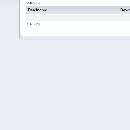
Seiten: [
1
]
Dateiname
Down
Seiten: [
1
]