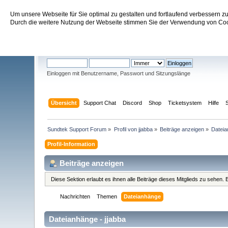
Um unsere Webseite für Sie optimal zu gestalten und fortlaufend verbessern 
Sundtek Support Forum
Durch die weitere Nutzung der Webseite stimmen Sie der Verwendung von Cook
Willkommen
Gast
. Bitte
einloggen
oder
registrieren
.
Einloggen mit Benutzername, Passwort und Sitzungslänge
Übersicht
Support Chat
Discord
Shop
Ticketsystem
Hilfe
Sundtek Support Forum
»
Profil von jjabba
»
Beiträge anzeigen
»
Datei
Profil-Information
Beiträge anzeigen
Diese Sektion erlaubt es ihnen alle Beiträge dieses Mitglieds zu sehen
Nachrichten
Themen
Dateianhänge
Dateianhänge - jjabba