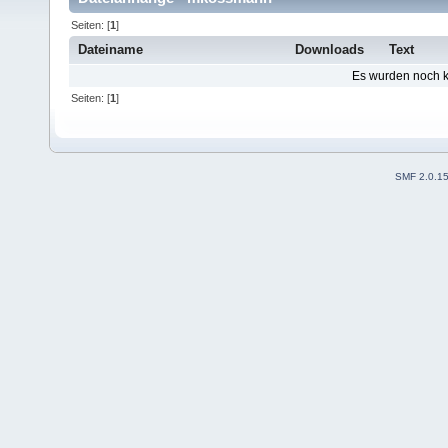
Seiten: [
1
]
Dateiname
Downloads
Text
Es wurden noch ke
Seiten: [
1
]
SMF 2.0.1