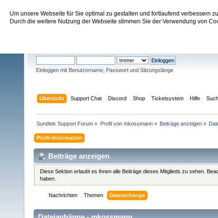
Um unsere Webseite für Sie optimal zu gestalten und fortlaufend verbessern 
Sundtek Support Forum
Durch die weitere Nutzung der Webseite stimmen Sie der Verwendung von Cook
Willkommen
Gast
. Bitte
einloggen
oder
registrieren
.
Einloggen mit Benutzername, Passwort und Sitzungslänge
Übersicht
Support Chat
Discord
Shop
Ticketsystem
Hilfe
Suc
Sundtek Support Forum
»
Profil von mkossmann
»
Beiträge anzeigen
»
Dat
Profil-Information
Beiträge anzeigen
Diese Sektion erlaubt es ihnen alle Beiträge dieses Mitglieds zu sehen. Be
haben.
Nachrichten
Themen
Dateianhänge
Dateianhänge - mkossmann