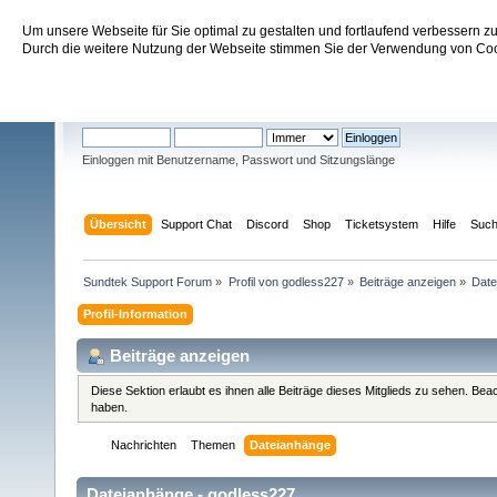
Um unsere Webseite für Sie optimal zu gestalten und fortlaufend verbessern 
Sundtek Support Forum
Durch die weitere Nutzung der Webseite stimmen Sie der Verwendung von Cook
Willkommen
Gast
. Bitte
einloggen
oder
registrieren
.
Einloggen mit Benutzername, Passwort und Sitzungslänge
Übersicht
Support Chat
Discord
Shop
Ticketsystem
Hilfe
Suc
Sundtek Support Forum
»
Profil von godless227
»
Beiträge anzeigen
»
Date
Profil-Information
Beiträge anzeigen
Diese Sektion erlaubt es ihnen alle Beiträge dieses Mitglieds zu sehen. Be
haben.
Nachrichten
Themen
Dateianhänge
Dateianhänge - godless227