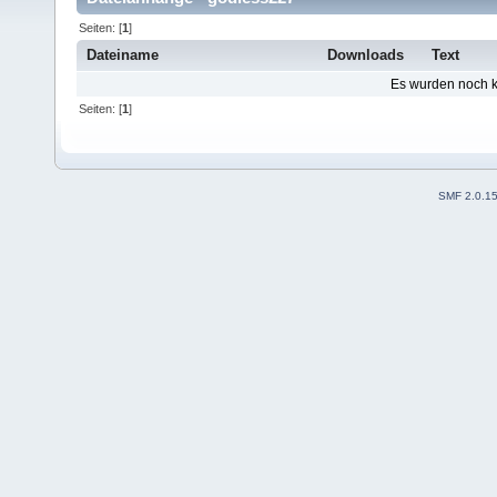
Seiten: [
1
]
Dateiname
Downloads
Text
Es wurden noch ke
Seiten: [
1
]
SMF 2.0.1