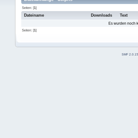
Seiten: [
1
]
Dateiname
Downloads
Text
Es wurden noch ke
Seiten: [
1
]
SMF 2.0.1