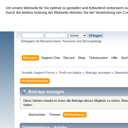
Um unsere Webseite für Sie optimal zu gestalten und fortlaufend verbessern 
Sundtek Support Forum
Durch die weitere Nutzung der Webseite stimmen Sie der Verwendung von Cook
Willkommen
Gast
. Bitte
einloggen
oder
registrieren
.
Einloggen mit Benutzername, Passwort und Sitzungslänge
Übersicht
Support Chat
Discord
Shop
Ticketsystem
Hilfe
Suc
Sundtek Support Forum
»
Profil von dolphs
»
Beiträge anzeigen
»
Dateianh
Profil-Information
Beiträge anzeigen
Diese Sektion erlaubt es ihnen alle Beiträge dieses Mitglieds zu sehen. Be
haben.
Nachrichten
Themen
Dateianhänge
Dateianhänge - dolphs