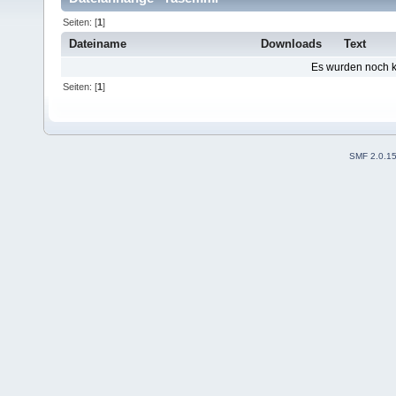
Seiten: [
1
]
Dateiname
Downloads
Text
Es wurden noch ke
Seiten: [
1
]
SMF 2.0.1