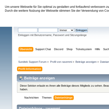
Um unsere Webseite für Sie optimal zu gestalten und fortlaufend verbessern 
Sundtek Support Forum
Durch die weitere Nutzung der Webseite stimmen Sie der Verwendung von Cook
Willkommen
Gast
. Bitte
einloggen
oder
registrieren
.
Einloggen mit Benutzername, Passwort und Sitzungslänge
Übersicht
Support Chat
Discord
Shop
Ticketsystem
Hilfe
Suc
Sundtek Support Forum
»
Profil von rasemmi
»
Beiträge anzeigen
»
Dateia
Profil-Information
Beiträge anzeigen
Diese Sektion erlaubt es ihnen alle Beiträge dieses Mitglieds zu sehen. Be
haben.
Nachrichten
Themen
Dateianhänge
Dateianhänge - rasemmi