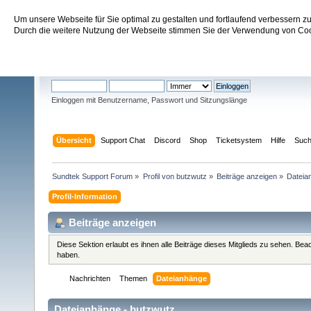
Um unsere Webseite für Sie optimal zu gestalten und fortlaufend verbessern 
Sundtek Support Forum
Durch die weitere Nutzung der Webseite stimmen Sie der Verwendung von Cook
Willkommen
Gast
. Bitte
einloggen
oder
registrieren
.
Einloggen mit Benutzername, Passwort und Sitzungslänge
Übersicht
Support Chat
Discord
Shop
Ticketsystem
Hilfe
Suc
Sundtek Support Forum
»
Profil von butzwutz
»
Beiträge anzeigen
»
Dateia
Profil-Information
Beiträge anzeigen
Diese Sektion erlaubt es ihnen alle Beiträge dieses Mitglieds zu sehen. Be
haben.
Nachrichten
Themen
Dateianhänge
Dateianhänge - butzwutz