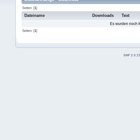
Seiten: [
1
]
Dateiname
Downloads
Text
Es wurden noch ke
Seiten: [
1
]
SMF 2.0.1