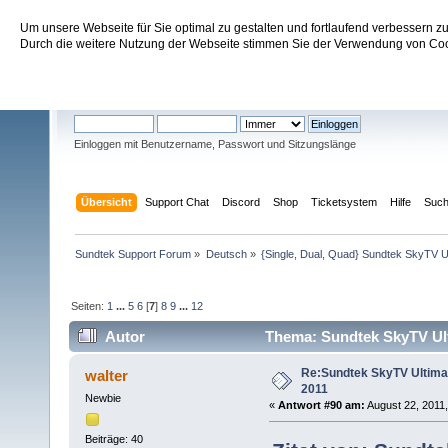
Um unsere Webseite für Sie optimal zu gestalten und fortlaufend verbessern 
Sundtek Support Forum
Durch die weitere Nutzung der Webseite stimmen Sie der Verwendung von Cook
Willkommen
Gast
. Bitte
einloggen
oder
registrieren
.
Einloggen mit Benutzername, Passwort und Sitzungslänge
Übersicht
Support Chat
Discord
Shop
Ticketsystem
Hilfe
Suc
Sundtek Support Forum
»
Deutsch
»
{Single, Dual, Quad} Sundtek SkyTV U
Seiten:
1
...
5
6
[
7
]
8
9
...
12
Autor
Thema: Sundtek SkyTV Ulti
Re:Sundtek SkyTV Ultimate
walter
2011
Newbie
«
Antwort #90 am:
August 22, 2011,
Beiträge: 40