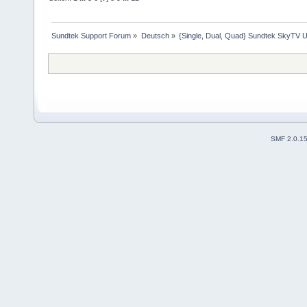
Sundtek Support Forum
»
Deutsch
»
{Single, Dual, Quad} Sundtek SkyTV U
SMF 2.0.1