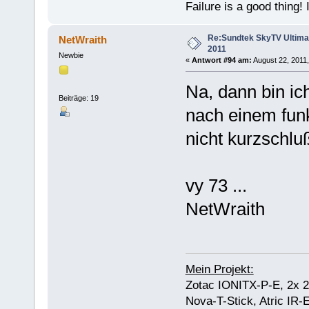
Failure is a good thing! I'l
Re:Sundtek SkyTV Ultimate
NetWraith
2011
Newbie
«
Antwort #94 am:
August 22, 2011,
Na, dann bin i
Beiträge: 19
nach einem funkt
nicht kurzschlu
vy 73 ...
NetWraith
Mein Projekt:
Zotac IONITX-P-E, 2x 
Nova-T-Stick, Atric IR