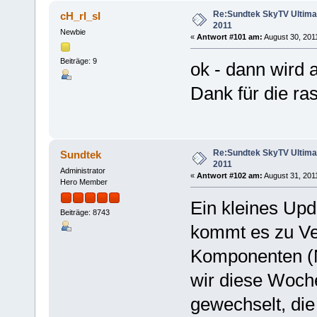
Re:Sundtek SkyTV Ultimate
cH_rI_sI
2011
Newbie
«
Antwort #101 am:
August 30, 2011
Beiträge: 9
ok - dann wird 
Dank für die ra
Re:Sundtek SkyTV Ultimate
Sundtek
2011
Administrator
«
Antwort #102 am:
August 31, 2011
Hero Member
Ein kleines Upd
Beiträge: 8743
kommt es zu Ve
Komponenten (N
wir diese Woch
gewechselt, di