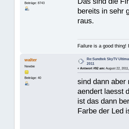
Das sind die Fi
Beiträge: 8743
bereits in seh
raus.
Failure is a good thing! I'l
Re:Sundtek SkyTV Ultimate
walter
2011
Newbie
«
Antwort #92 am:
August 22, 2011,
Beiträge: 40
sind dann aber 
aendert laesst 
ist das dann ber
Farbe der Led i