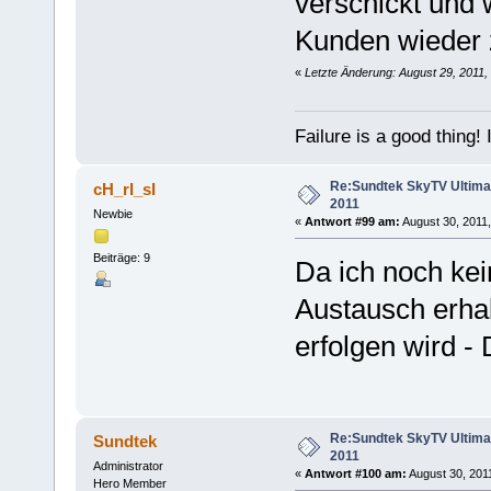
verschickt und 
Kunden wieder 
«
Letzte Änderung: August 29, 2011,
Failure is a good thing! I'l
Re:Sundtek SkyTV Ultimate
cH_rI_sI
2011
Newbie
«
Antwort #99 am:
August 30, 2011,
Beiträge: 9
Da ich noch ke
Austausch erhal
erfolgen wird -
Re:Sundtek SkyTV Ultimate
Sundtek
2011
Administrator
«
Antwort #100 am:
August 30, 2011
Hero Member