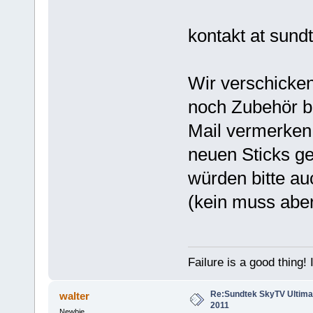
kontakt at sund
Wir verschicken
noch Zubehör ben
Mail vermerken.
neuen Sticks g
würden bitte a
(kein muss aber 
Failure is a good thing! I'l
Re:Sundtek SkyTV Ultimate
walter
2011
Newbie