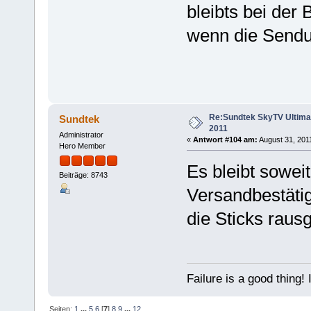
bleibts bei der
wenn die Sendun
Re:Sundtek SkyTV Ultimate
Sundtek
2011
Administrator
«
Antwort #104 am:
August 31, 2011
Hero Member
Es bleibt sowei
Beiträge: 8743
Versandbestätig
die Sticks raus
Failure is a good thing! I'l
Seiten:
1
...
5
6
[
7
]
8
9
...
12