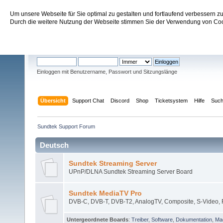
Um unsere Webseite für Sie optimal zu gestalten und fortlaufend verbessern 
Sundtek Support Forum
Durch die weitere Nutzung der Webseite stimmen Sie der Verwendung von Cook
Willkommen
Gast
. Bitte
einloggen
oder
registrieren
.
Einloggen mit Benutzername, Passwort und Sitzungslänge
Übersicht
Support Chat
Discord
Shop
Ticketsystem
Hilfe
Suc
Sundtek Support Forum
Deutsch
Sundtek Streaming Server
UPnP/DLNA Sundtek Streaming Server Board
Sundtek MediaTV Pro
DVB-C, DVB-T, DVB-T2, AnalogTV, Composite, S-Video,
Untergeordnete Boards
:
Treiber
,
Software
,
Dokumentation
,
Ma