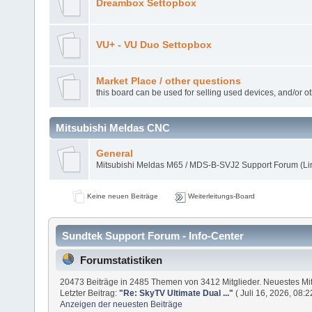
Dreambox Settopbox
VU+ - VU Duo Settopbox
Market Place / other questions
this board can be used for selling used devices, and/or o
Mitsubishi Meldas CNC
General
Mitsubishi Meldas M65 / MDS-B-SVJ2 Support Forum (L
Keine neuen Beiträge
Weiterleitungs-Board
Sundtek Support Forum - Info-Center
Forumstatistiken
20473 Beiträge in 2485 Themen von 3412 Mitglieder. Neuestes Mit
Letzter Beitrag:
"
Re: SkyTV Ultimate Dual ...
"
( Juli 16, 2026, 08:
Anzeigen der neuesten Beiträge